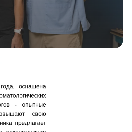
года, оснащена
оматологических
огов - опытные
повышают свою
ника предлагает
в, реконструкция