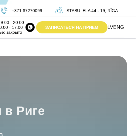
+
3
7
1 67270099
STABU IELA 44 - 19, RĪGA
9:00 - 20:00
LV
ENG
ЗАПИСАТЬСЯ НА ПРИЕМ
0:00 - 17:00
ье: закрыто
 в Риге
в