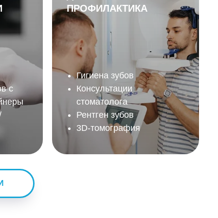
И
ПРОФИЛАКТИКА
Гигиена зубов
в с
Консультации
йнеры
стоматолога
/
Рентген зубов
3D-томография
И