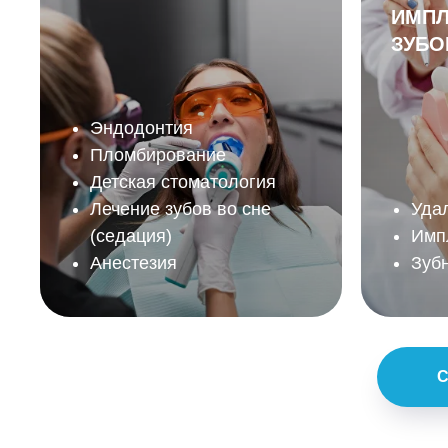
ИМПЛ
ЗУБО
Эндодонтия
Пломбирование
Детская стоматология
Лечение зубов во сне
Уда
(седация)
Имп
Анестезия
Зуб
С